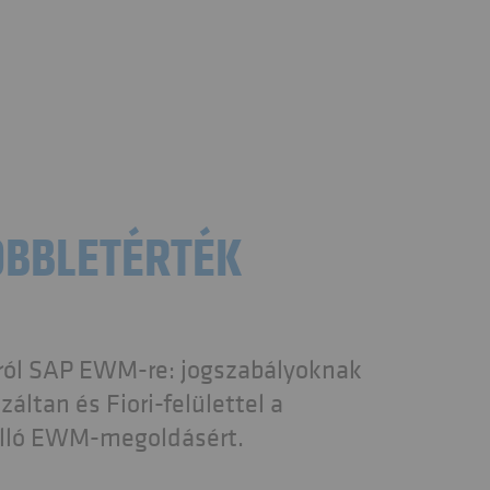
TÖBBLETÉRTÉK
dról SAP EWM-re: jogszabályoknak
áltan és Fiori-felülettel a
tálló EWM-megoldásért.