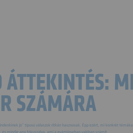
 ÁTTEKINTÉS: 
AR SZÁMÁRA
ndenkinek jó” típusú válaszok ritkán hasznosak. Épp ezért, mi konkrét témáka
, és mindig arra fókuszálva, ami a gyártóiparban valóban számít.