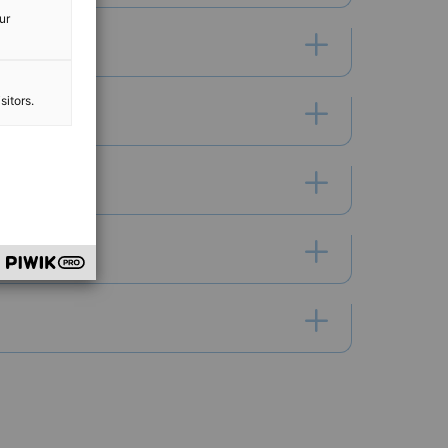
ur
sitors.