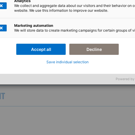
Analytics
We collect and aggregate data about our visitors and their behavior on o
website. We use this information to improve our website.
Marketing automation
We will store data to create marketing campaigns for certain groups of vi
Accept all
Decline
Save individual selection
G COMPLIANCE
Powered by
NT