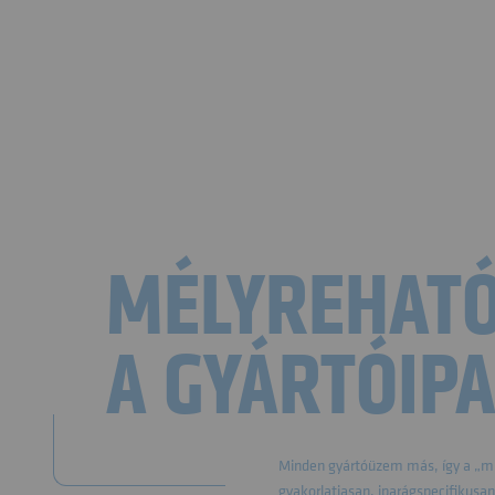
MÉLYREHATÓ
A GYÁRTÓIP
Minden gyártóüzem más, így a „mi
gyakorlatiasan, iparágspecifikusan