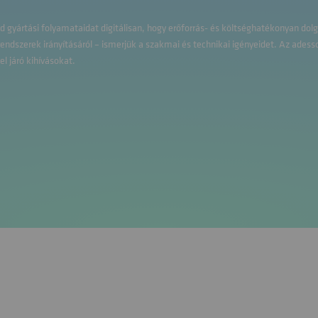
ld gyártási folyamataidat digitálisan, hogy erőforrás- és költséghatékonyan dol
endszerek irányításáról – ismerjük a szakmai és technikai igényeidet. Az adess
l járó kihívásokat.