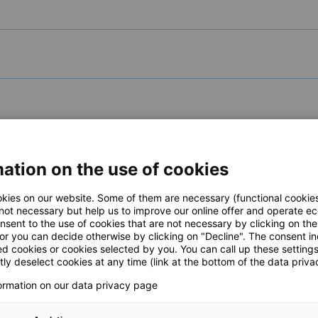
ATFORM
ation on the use of cookies
ON
kies on our website. Some of them are necessary (functional cookies
 not necessary but help us to improve our online offer and operate ec
nsent to the use of cookies that are not necessary by clicking on th
 or you can decide otherwise by clicking on "Decline". The consent in
ed cookies or cookies selected by you. You can call up these setting
ly deselect cookies at any time (link at the bottom of the data priva
formation on our data privacy page