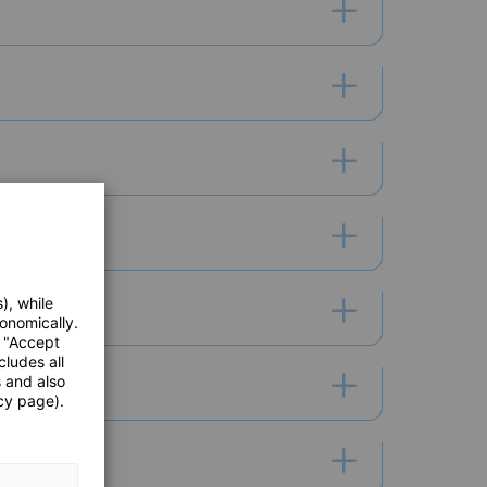
), while
onomically.
e "Accept
cludes all
s and also
cy page).