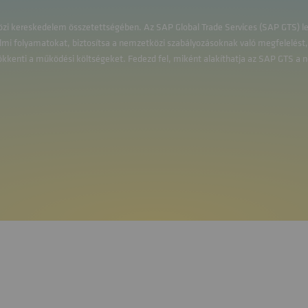
i kereskedelem összetettségében. Az SAP Global Trade Services (SAP GTS) leh
elmi folyamatokat, biztosítsa a nemzetközi szabályozásoknak való megfelelést,
s csökkenti a működési költségeket. Fedezd fel, miként alakíthatja az SAP GTS 