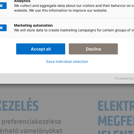
Analytics
anyagok besorolására és az
We collect and aggregate data about our visitors and their behavior on o
website. We use this information to improve our website.
ó kezelésére, rendszeres
BAFA-nak (Német Szövetségi
Marketing automation
rtellenőrzési Hivatal),
We will store data to create marketing campaigns for certain groups of vi
 K2 integrációt is. A
onatkozó szabályozások és
Accept all
Decline
ort-ellenőrzések is teljes
Save individual selection
ezhetők a GTS-ben.
Powered by
EZELÉS
ELEKT
MEGFE
 preferenciakezelése
mérhető vámelőnyöket