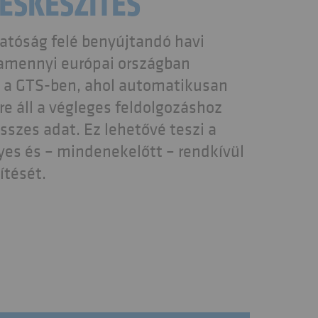
ÉSKÉSZÍTÉS
atóság felé benyújtandó havi
lamennyi európai országban
 a GTS-ben, ahol automatikusan
e áll a végleges feldolgozáshoz
szes adat. Ez lehetővé teszi a
yes és – mindenekelőtt – rendkívül
ítését.