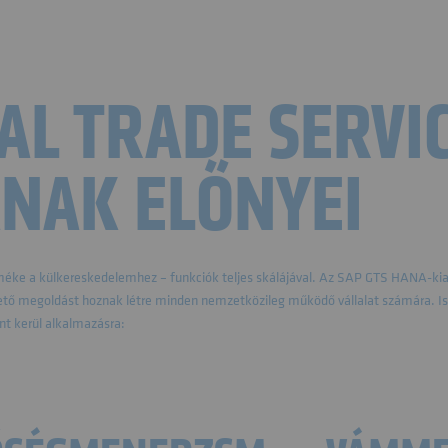
AL TRADE SERVI
NAK ELŐNYEI
éke a külkereskedelemhez – funkciók teljes skálájával. Az SAP GTS HANA-kiadás
ető megoldást hoznak létre minden nemzetközileg működő vállalat számára. Ism
t kerül alkalmazásra: