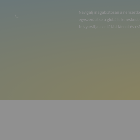
Navigálj magabiztosan a nemzetköz
egyszerűsítse a globális keresked
felgyorsítja az ellátási láncot é