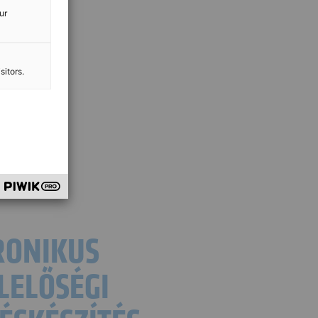
ur
sitors.
RONIKUS
LELŐSÉGI