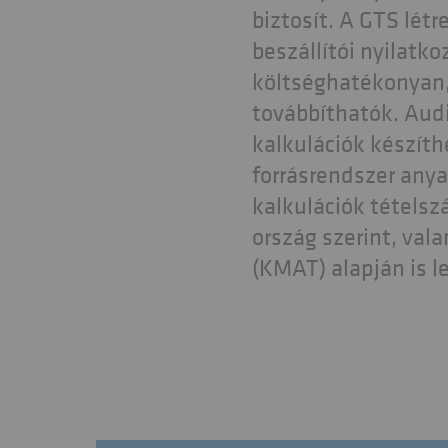
biztosít. A GTS létr
beszállítói nyilatk
költséghatékonyan,
továbbíthatók. Audi
kalkulációk készíth
forrásrendszer any
kalkulációk tétels
ország szerint, val
(KMAT) alapján is 