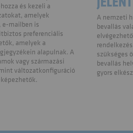
JELENT
ehozza és kezeli a
ozatokat, amelyek
A nemzeti h
 e-mailben is
bevallás va
tbiztos preferenciális
elvégezhető
etők, amelyek a
rendelkezésr
agjegyzékein alapulnak. A
szükséges ös
zámok vagy származási
bevallás hel
amint változatkonfiguráció
gyors elkész
leképezhetők.