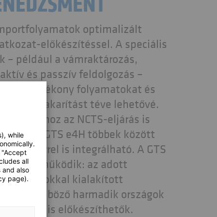
NEDZSMENT
importfolyamatok optimalizált
tkozat-előkészítéssel. A speciális
k – például a vámraktározás,
aktív és passzív feldolgozás –
k, így hatékony folyamatokat és
ltségmegtakarítást téve lehetővé.
lyamatokhoz az NCTS-eljárás is
. Az SAP GTS e4H többek között
), while
onomically.
rendszerrel is integrálható. A GTS
e "Accept
szinten működik: az adott
cludes all
s and also
hatóságokkal kialakított
cy page).
révén különböző harmadik országok
atkozatai is előkészíthetők.