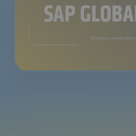
SAP GLOBA
Biztosítsd a kereskedelmi 