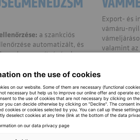
ŐSÉGMENEDZSM
VÁMME
Export- és 
vámáru-nyila
ellenőrzése:
a szankciós
vámeljáráso
ellenőrzése automatizált, és
valamint az 
-rendszer segítségével
leképezhető
ető. A GTS többek között
jelentős kö
t nyújt a felhasználóknak a
ation on the use of cookies
Az importfo
találatok”
bevezethető
kies on our website. Some of them are necessary (functional cookies
ésében.
 not necessary but help us to improve our online offer and operate ec
az SAP EWM 
nsent to the use of cookies that are not necessary by clicking on th
technikailag minden
nemzetközi 
 or you can decide otherwise by clicking on "Decline". The consent in
ed cookies or cookies selected by you. You can call up these setting
 embargót képes
nemzeti vám
ly deselect cookies at any time (link at the bottom of the data priva
integráció 
formation on our data privacy page
lású anyagok:
lehetőség
vámáru-nyil