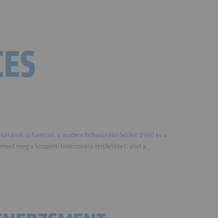
CES
ának új funkciói, a modern felhasználói felület (Fiori) és a
erd meg a központi funkcionális területeket, ahol a